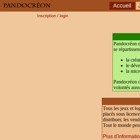
Accueil
J
Inscription / login
Pandocréon est
se répartissen
la créa
le dév
la micr
Pandocréon ch
volontés auss
Tous les jeux et lo
placés sous licence 
distribuer, les vend
Tout le monde peut 
Plus d'informatio