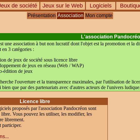
eux de société
Jeux sur le Web
Logiciels
Boutiq
Présentation
Association
Mon compte
L'association Pandocré
 une association à but non lucratif dont l'objet est la promotion et la dif
t en 3 catégories :
tion de jeux de société sous licence libre
eloppement de jeux en réseau (Web / WAP)
o-édition de jeux
erche l'ouverture et la transparence maximales, par l'utilisation de licen
i bien que par des partenariats avec d'autres acteurs de l'univers ludique
Licence libre
giciels proposés par l'association Pandocréon sont
libre. Vous pouvez les utiliser, les modifier, les
re librement.
participer.
ns...